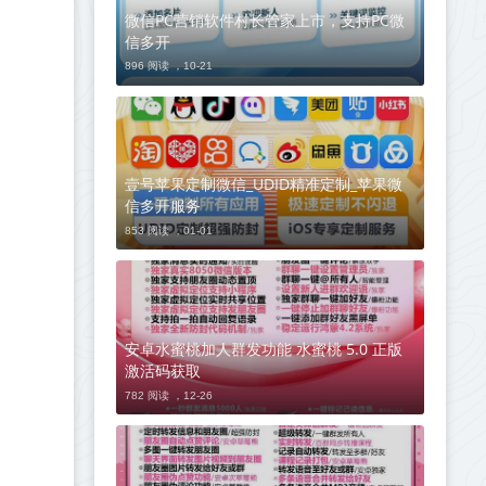
微信PC营销软件村长管家上市，支持PC微
信多开
896 阅读 ，
10-21
壹号苹果定制微信_UDID精准定制_苹果微
信多开服务
853 阅读 ，
01-01
安卓水蜜桃加人群发功能 水蜜桃 5.0 正版
激活码获取
782 阅读 ，
12-26