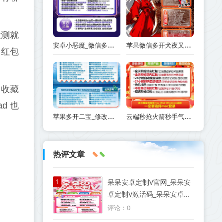
检测就
安卓小恶魔_微信多开分身克隆朋友圈自动跟圈_安卓小恶魔官网
苹果微信多开犬夜叉_兑换码如何在TF里下载激活-犬夜叉传可以多开几个
、红包
；收藏
d 也
苹果多开二宝_修改步数版本-支持修改桌面logo和名字
云端秒抢火箭秒手气最佳提示-自动秒抢好友红包-抢群聊红包-接收转账-抢包后自动@发包人
热评文章
1
呆呆安卓定制V官网_呆呆安
卓定制V激活码_呆呆安卓定
制V授权码优秀服务商
评论：0