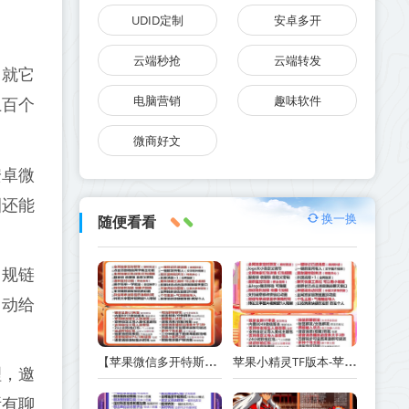
UDID定制
安卓多开
云端秒抢
云端转发
网就它
电脑营销
趣味软件
上百个
微商好文
安卓微
圈还能
换一换
随便看看
违规链
自动给
【苹果微信多开特斯拉激活码商城24小时版本】支持修改步数-朋友圈发1小时视频
苹果小精灵TF版本-苹果小精灵支持UDID定制V-支持无限多开实时消息
理，邀
所有聊