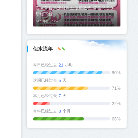
安卓草莓熊定时群发使用教程 草莓熊 5.0
新版下载
747 阅读 ，
12-25
似水流年
今日已经过去
21
小时
90%
这周已经过去
5
天
71%
本月已经过去
7
天
22%
今年已经过去
8
个月
66%