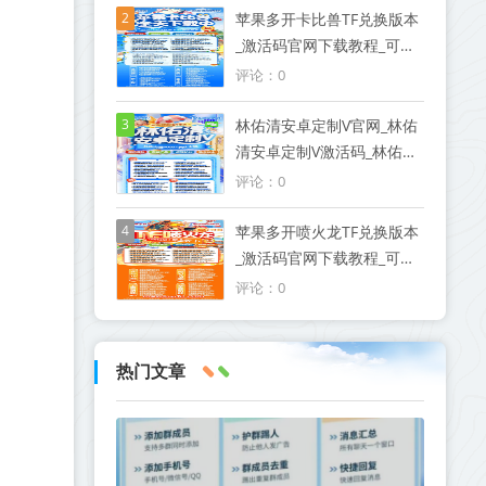
2
苹果多开卡比兽TF兑换版本
_激活码官网下载教程_可以
发本地大视频
评论：0
3
林佑清安卓定制V官网_林佑
清安卓定制V激活码_林佑清
安卓定制V授权码优秀服务
评论：0
商
4
苹果多开喷火龙TF兑换版本
_激活码官网下载教程_可以
发本地大视频
评论：0
热门文章