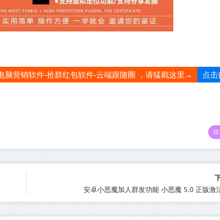
点击
电脑营销软件-抢群红包软件-云端跟随圈 ，请猛戳这里→
安卓小恶魔加人群发功能 小恶魔 5.0 正版激