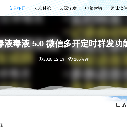
安卓多开
云端秒抢
云端转发
电脑营销
趣味软
毒液毒液 5.0 微信多开定时群发功
2025-12-13
206阅读
解