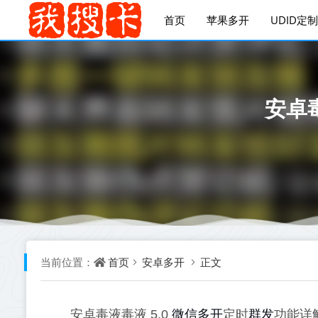
首页
苹果多开
UDID定制
安卓
首页
安卓多开
正文
当前位置：
微信多开
群发
安卓毒液毒液 5.0
定时
功能详