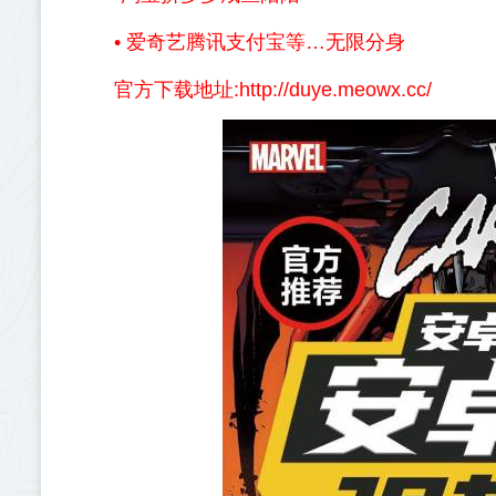
• 爱奇艺腾讯支付宝等…无限分身
官方下载地址:http://duye.meowx.cc/