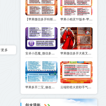
【苹果微信多开特斯拉激活码商城24小时版本】支持修改步数-朋友圈发1小时视频
苹果小精灵TF版本-苹果小精灵支持UDID定制V-支持无限多开实时消息
看更多
安卓小恶魔_微信多开分身克隆朋友圈自动跟圈_安卓小恶魔官网
苹果微信多开犬夜叉_兑换码如何在TF里下载激活-犬夜叉传可以多开几个
苹果多开二宝_修改步数版本-支持修改桌面logo和名字
云端秒抢火箭秒手气最佳提示-自动秒抢好友红包-抢群聊红包-接收转账-抢包后自动@发包人
似水流年