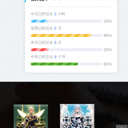
今日已经过去
5
小时
24%
这周已经过去
6
天
85%
本月已经过去
8
天
25%
今年已经过去
8
个月
66%