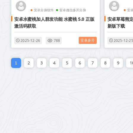
安卓分身软件
安卓微信多开分身
安
安卓水蜜桃加人群发功能 水蜜桃 5.0 正版
安卓草莓熊定
激活码获取
新版下载
安卓多开
2025-12-26
788
2025-12-2
2
3
4
5
6
7
8
9
1
1