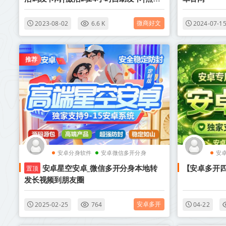
进入
微商好文
2023-08-02
6.6 K
2024-07-1
推荐
安卓分身软件
安卓微信多开分身
安
安卓星空安卓_微信多开分身本地转
【安卓多开
置顶
发长视频到朋友圈
安卓多开
2025-02-25
764
04-22