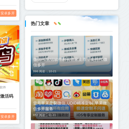
安卓多开
热门文章
微信PC营销软件村长管家上市，支持PC微
信多开
896 阅读 ，
10-21
软件
身激活码
壹号苹果定制微信_UDID精准定制_苹果微
信多开服务
853 阅读 ，
01-01
安卓多开