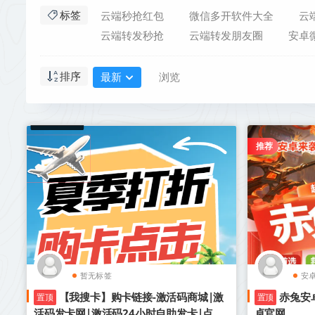
云端秒抢红包
微信多开软件大全
云
标签
云端转发秒抢
云端转发朋友圈
安卓
最新
浏览
排序
推荐
暂无标签
安
【我搜卡】购卡链接-激活码商城|激
赤兔安
置顶
置顶
活码发卡网|激活码24小时自助发卡|点击
卓官网