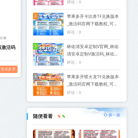
制V授权码优秀服务商
评论：0
2
苹果多开卡比兽TF兑换版本
_激活码官网下载教程_可以
发本地大视频
评论：0
分身
3
林佑清安卓定制V官网_林佑
版激活码
清安卓定制V激活码_林佑清
安卓定制V授权码优秀服务
评论：0
商
安卓多开
4
苹果多开喷火龙TF兑换版本
_激活码官网下载教程_可以
发本地大视频
评论：0
换一换
随便看看