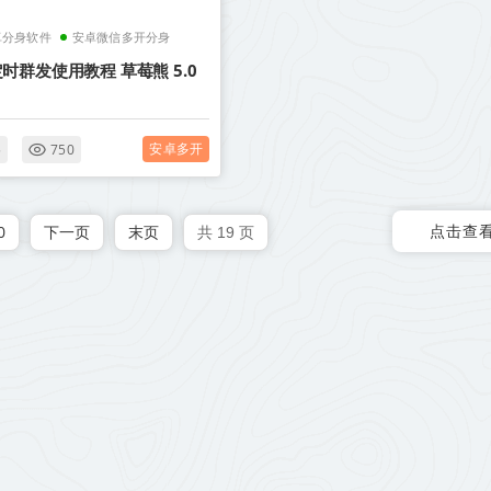
卓分身软件
安卓微信多开分身
时群发使用教程 草莓熊 5.0
安卓多开
5
750
点击查
0
下一页
末页
共 19 页