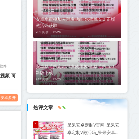
安卓水蜜桃加人群发功能 水蜜桃 5.0 正版
激活码获取
782 阅读 ，
12-26
安卓草莓熊定时群发使用教程 草莓熊 5.0
软件
新版下载
视频-可
747 阅读 ，
12-25
安卓多开
热评文章
1
呆呆安卓定制V官网_呆呆安
卓定制V激活码_呆呆安卓定