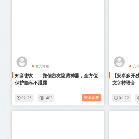
暂无标签
安
知音密友——微信密友隐藏神器，全方位
【安卓多开
保护隐私不泄露
文字转语音
安卓多开
02-25
403
01-22