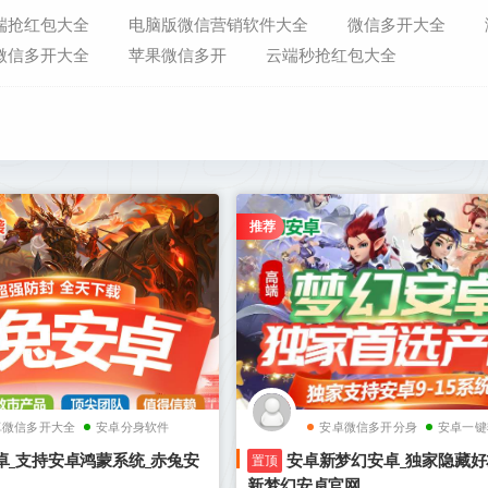
端抢红包大全
电脑版微信营销软件大全
微信多开大全
微信多开大全
苹果微信多开
云端秒抢红包大全
推荐
卓微信多开大全
安卓分身软件
安卓微信多开分身
安卓一键
卓_支持安卓鸿蒙系统_赤兔安
安卓新梦幻安卓_独家隐藏好
置顶
新梦幻安卓官网