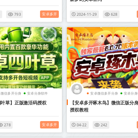
安卓多开
5
793
2024-11-29
628
卓微信多开分身
安卓分身软件
安卓微信多开分身
安卓分身
四叶草】正版激活码授权
【安卓多开啄木鸟】微信正版分
授权教程
安卓多开
278
04-22
242