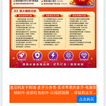
激活码发卡商城-多开分身类-安卓苹果的多开-电脑营
销软件-抢群红包软件-云端跟随圈 ，请猛戳这里→
点击购买