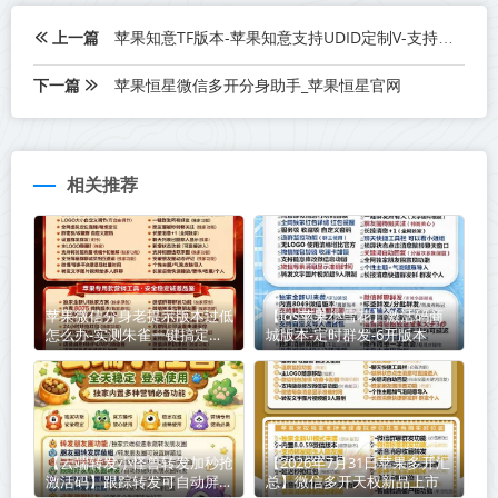
上一篇
苹果知意TF版本-苹果知意支持UDID定制V-支持无限多开实时消息
下一篇
苹果恒星微信多开分身助手_苹果恒星官网
相关推荐
苹果微信分身老提示版本过低
【ios苹果小雪花】激活码商
怎么办-实测朱雀一键搞定登
城版本-定时群发-6开版本
录难题
【云端转发小怪兽转发加秒抢
【2026年7月31日苹果多开汇
激活码】跟踪转发可自动屏蔽
总】微信多开天权新品上市