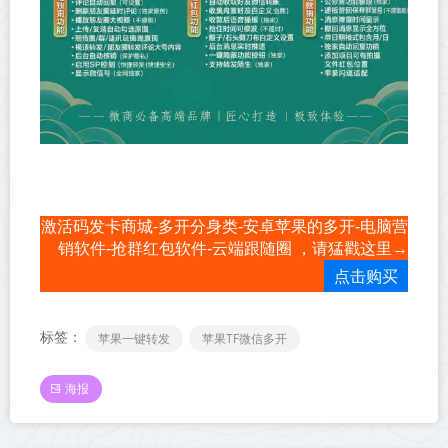
激活码发卡商城-多开分身类-安卓苹果的多开-电脑营
销软件-抢群红包软件-云端跟随圈 ，请猛戳这里→
点击购买
标签：
苹果一键转发
苹果TF微信多开
海报