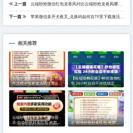
上一篇
云端秒抢微信红包龙卷风对比云端秒抢龙卷风哪款速度快
下一篇
苹果微信多开犬夜叉_兑换码如何在TF里下载激活-犬夜叉传可以多开几个
相关推荐
云端小当家微信自动抢红包操
【云端喵棉花糖】秒抢微信红
作流程小当家激活码续费云端
包 24小时自动不掉线稳定
秒抢辅助工具
云端秒抢杜卡迪手气最佳提
云端秒抢幸运星手气最佳提
示-自动秒抢好友红包-抢群聊
示-自动秒抢好友红包-抢群聊
红包-接收转账-抢包后自动@
红包-接收转账-抢包后自动@
发包人
发包人