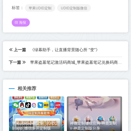
标签：
苹果UDID定制
UDID定制版微信
海报
上一篇
《绿幕助手，让直播背景随心所 “变”》
下一篇
苹果盗墓笔记激活码商城_苹果盗墓笔记兑换码商城_苹果授权码卡密自助商城
相关推荐
苹果UDID小铭定制_UDID定
神鹿定制微信官网-神鹿定制
制app_微信多开定制版
V-神鹿定制版分身