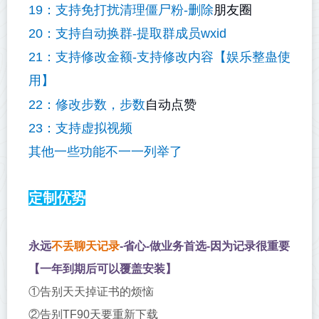
朋友圈
19：支持免打扰清理僵尸粉-删除
20：支持自动换群-提取群成员wxid
21：支持修改金额-支持修改内容【娱乐整蛊使
用】
自动点赞
22：修改步数，步数
23：支持虚拟视频
其他一些功能不一一列举了
定制优势
永远
不丢聊天记录
-省心-做业务首选-因为记录很重要
【一年到期后可以覆盖安装】
①告别天天掉证书的烦恼
②告别TF90天要重新下载