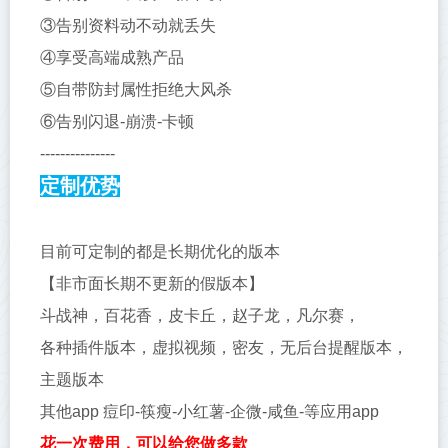
③告别资料动不动就丢失
④享受高端成熟产品
⑤自带防封属性拒绝大风杀
⑥告别闪退-崩溃-卡顿
---------------
定制优势
目前可定制的都是长期优化的版本
【非市面长期不更新的假版本
】
斗战神，百花香，皮卡丘，赵子龙，凡尔赛，
各种插件版本，虚拟视频，密友，无后台提醒版本，
主题版本
其他app 痘印-筷瘦-小红薯-企微-咸鱼-等应用app
花一次费用，可以给您做多款