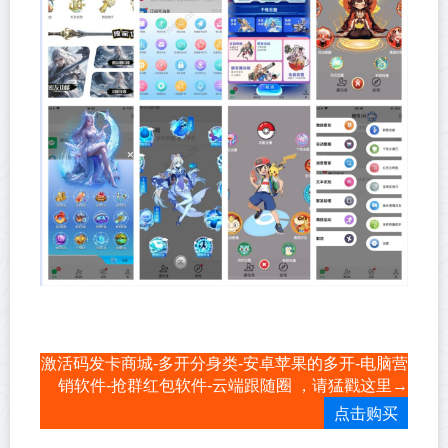
激活码发卡商城-多开分身类-安卓苹果的多开-电脑营
销软件-抢群红包软件-云端跟随圈 ，请猛戳这里→
点击购买