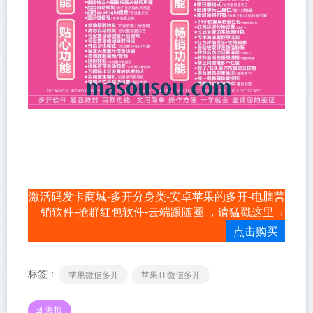
激活码发卡商城-多开分身类-安卓苹果的多开-电脑营
销软件-抢群红包软件-云端跟随圈 ，请猛戳这里→
点击购买
标签：
苹果微信多开
苹果TF微信多开
海报