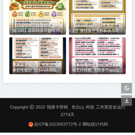
【云端转发小怪兽转发加秒抢
【2026年7月31日苹果多开汇
激活码】跟踪转发可自动屏蔽
总】微信多开天权新品上市
被转发者《云端转发小怪兽转
发加秒抢封号么》
苹果多开版开阳_苹果26系统
苹果草莓熊授权码_激活码商
兼容性极好-激活码商城版本
城支持授权_无限多开app定
震撼来袭
时发圈版本
我搜卡营销
科技
Copyright
2022
. 长白山
工作室安全运行
2774
天
吉ICP备2023003772号-2
网站统计代码