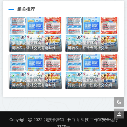
相关推荐
微信朋友圈新风尚：凌霄花一
微信朋友圈新风尚：小花朵一
键转发，让社交更有趣味性
键转发，打造专属社交圈
微信朋友圈新风尚：小和尚一
微信朋友圈新焦点：滴滴一键
键转发，让社交更有趣味性
转发，打造个性化社交空间
我搜卡营销
科技
Copyright
2022
. 长白山
工作室安全运行
2775
天